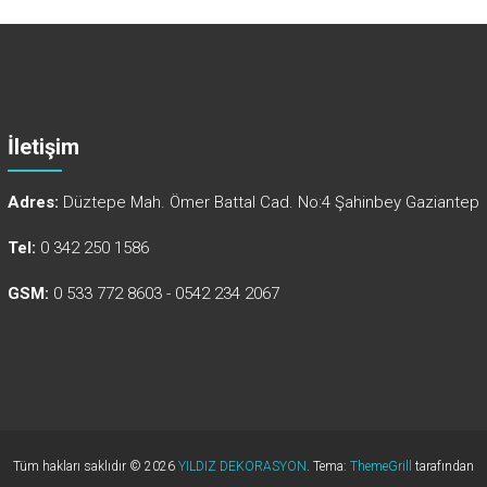
İletişim
Adres:
Düztepe Mah. Ömer Battal Cad. No:4 Şahinbey Gaziantep
Tel:
0 342 250 1586
GSM:
0 533 772 8603 - 0542 234 2067
Tüm hakları saklıdır © 2026
YILDIZ DEKORASYON
. Tema:
ThemeGrill
tarafından